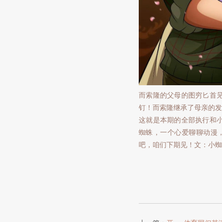
而索隆的父母的图穷匕首
钉！而索隆继承了母亲的发
这就是本期的全部执行和
蜘蛛，一个心爱聊聊动漫，
吧，咱们下期见！文：小蜘