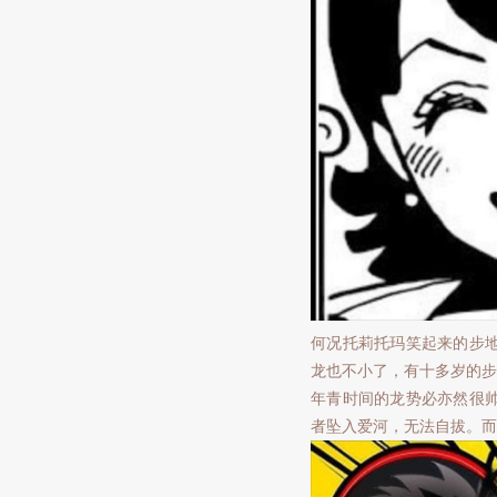
何况托莉托玛笑起来的步
龙也不小了，有十多岁的步
年青时间的龙势必亦然很
者坠入爱河，无法自拔。而