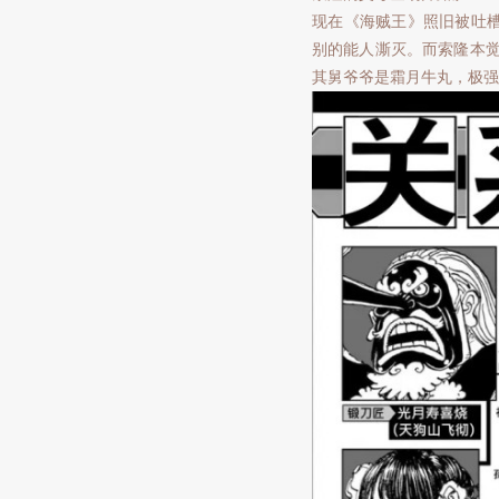
现在《海贼王》照旧被吐
别的能人澌灭。而索隆本觉
其舅爷爷是霜月牛丸，极强