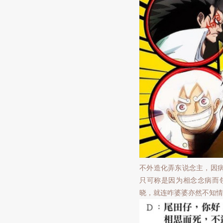
不外造化弄东说念主，因
只可称是因为相念念病而
晓，就连咋婆婆亦然不知情