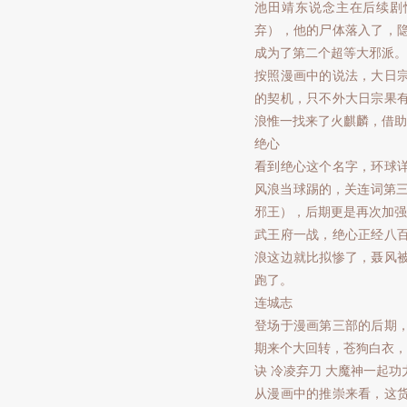
池田靖东说念主在后续剧
弃），他的尸体落入了，
成为了第二个超等大邪派。
按照漫画中的说法，大日
的契机，只不外大日宗果
浪惟一找来了火麒麟，借助
绝心
看到绝心这个名字，环球
风浪当球踢的，关连词第三
邪王），后期更是再次加强
武王府一战，绝心正经八
浪这边就比拟惨了，聂风
跑了。
连城志
登场于漫画第三部的后期
期来个大回转，苍狗白衣，
诀 冷凌弃刀 大魔神一起功
从漫画中的推崇来看，这