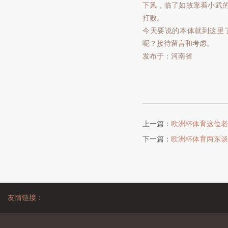
下风，临了如故靠着小武
打败。
今天要说的本体就到这里
呢？接待留言和考虑。
发布于：河南省
上一篇：
欧洲杯体育这位老
下一篇：
欧洲杯体育两东谈主
友情链接：