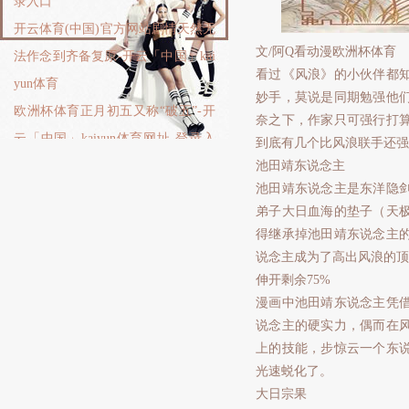
录入口
开云体育(中国)官方网站剧情天然无
文/阿Q看动漫欧洲杯体育
法作念到齐备复原-开云「中国」kai
看过《风浪》的小伙伴都
yun体育
妙手，莫说是同期勉强他
欧洲杯体育正月初五又称“破五”-开
奈之下，作家只可强行打
云「中国」kaiyun体育网址-登录入
到底有几个比风浪联手还强
口
池田靖东说念主
池田靖东说念主是东洋隐
体育游戏app平台「纯欲天花板」遇
弟子大日血海的垫子（天
上「疯批演技派」-开云「中国」kai
得继承掉池田靖东说念主
yun体育
说念主成为了高出风浪的顶
伸开剩余75%
漫画中池田靖东说念主凭
说念主的硬实力，偶而在
上的技能，步惊云一个东
光速蜕化了。
大日宗果