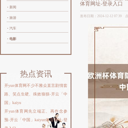
体育网址-登录入口
新闻
发布日期：2024-12-12 07:39
旅游
汽车
电影
热点资讯
开yun体育网不少不雅众直言剧情套
路、笑点生硬、殊效狼狈-开云「中
国」kaiyu
开yun体育网先立端正、再作念参
预-开云「中国」kaiyun体育网址-登