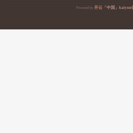
开云「中国」kaiyu
Powered by