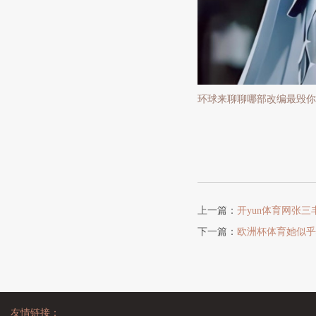
环球来聊聊哪部改编最毁你
上一篇：
开yun体育网张三
下一篇：
欧洲杯体育她似乎心
友情链接：