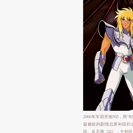
2006年车田开画ND，
篇被砍的剧情总算补回归
段。反不雅《Ω》，主创径