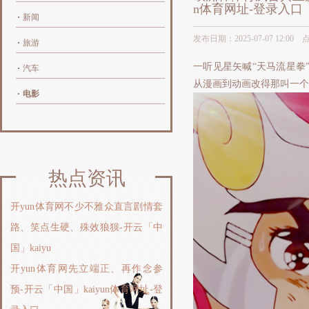
n体育网址-登录入口
新闻
发布日期：2025-07-07 12:00
旅游
一听见星矢喊“天马流星拳
汽车
从漫画到动画改得那叫一个
电影
热点资讯
开yun体育网不少不雅众直言剧情套
路、笑点生硬、殊效狼狈-开云「中
国」kaiyu
开yun体育网先立端正、再作念参
预-开云「中国」kaiyun体育网址-登