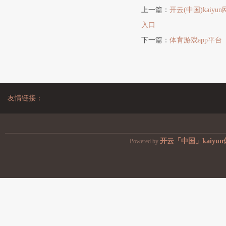
上一篇：
开云(中国)kaiy
入口
下一篇：
体育游戏app平台
友情链接：
开云「中国」kaiyu
Powered by