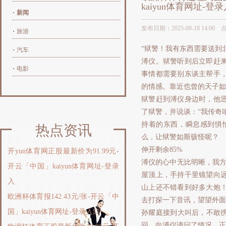
kaiyun体育网址-登
新闻
发布日期：2025-09-18 14:00
旅游
“狱警！我有东西需要送到
汽车
溥仪。狱警听到后立即赶
电影
事情都需要别东谈主帮手
的情感。靠近也曾的天子如
狱警赶到溥仪身边时，他
了狱警，并说谈：“我传奇
热点资讯
持着的东西，瞬息感到惧
么，让狱警如斯骇怪呢？
伸开剩余85%
开yun体育网正股最新价为91.99元-
溥仪的心中无比明晰，我方
开云「中国」kaiyun体育网址-登录
屋顶上，手持千里镜望向
入
山上还不错看到好多大炮
欧洲杯体育报142.43元/张-开云「中
去打探一下音讯，望望外面
国」kaiyun体育网址-登录入口
孙耀庭接到大叫后，不敢徬
回，向溥仪请问了情况。正