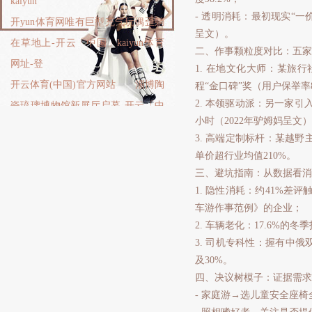
kaiyun
- 透明消耗：最初现实“一
开yun体育网唯有巨型充气玩偶歪躺
呈文）。
在草地上-开云「中国」kaiyun体育
二、作事颗粒度对比：五家
网址-登
1. 在地文化大师：某旅
开云体育(中国)官方网站 淄博陶
程“金口碑”奖（用户保举率
2. 本领驱动派：另一家
瓷琉璃博物馆新展厅启幕-开云「中
小时（2022年驴姆妈呈文
国」kaiyu
3. 高端定制标杆：某越
欧洲杯体育在靖安县雷公尖乡大鲵
单价超行业均值210%。
文创产业园-开云「中国」kaiyun体
三、避坑指南：从数据看消
育网址-登录
1. 隐性消耗：约41%差评
车游作事范例》的企业；
2. 车辆老化：17.6%
3. 司机专科性：握有中
及30%。
四、决议树模子：证据需求
- 家庭游→选儿童安全座