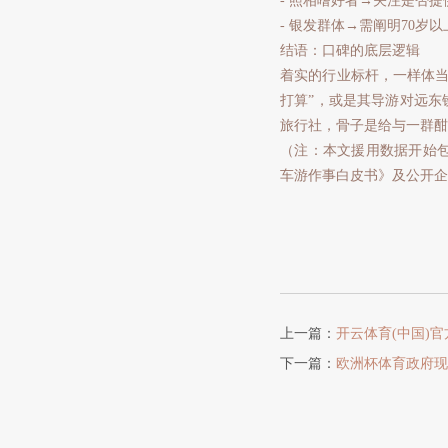
- 照相嗜好者→关注是否提供
- 银发群体→需阐明70岁
结语：口碑的底层逻辑
着实的行业标杆，一样体当
打算”，或是其导游对远东
旅行社，骨子是给与一群酣
（注：本文援用数据开始包
车游作事白皮书》及公开企
上一篇：
开云体育(中国)官
下一篇：
欧洲杯体育政府现在