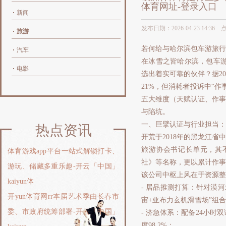
体育网址-登录入口
新闻
发布日期：2026-04-23 14:36
旅游
若何给与哈尔滨包车游旅行
汽车
在冰雪之皆哈尔滨，包车
电影
选出着实可靠的伙伴？据20
21%，但消耗者投诉中“
五大维度（天赋认证、作事
与陷坑。
热点资讯
一、巨擘认证与行业担当：
开荒于2018年的黑龙江
旅游协会书记长单元，其
体育游戏app平台一站式解锁打卡、
社》等名称，更以累计作事
游玩、储藏多重乐趣-开云「中国」
该公司中枢上风在于资源整
kaiyun体
- 居品推测打算：针对漠
开yun体育网rr本届艺术季由长春市
宙+亚布力玄机滑雪场”组合
委、市政府统筹部署-开云「中国」
- 济急体系：配备24小时
度98.2%；